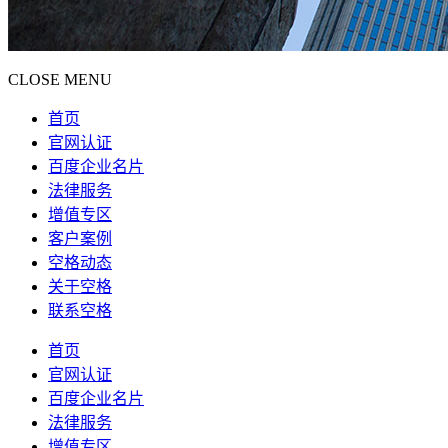
CLOSE MENU
首页
官网认证
百度企业名片
法律服务
增值专区
客户案例
空格动态
关于空格
联系空格
首页
官网认证
百度企业名片
法律服务
增值专区