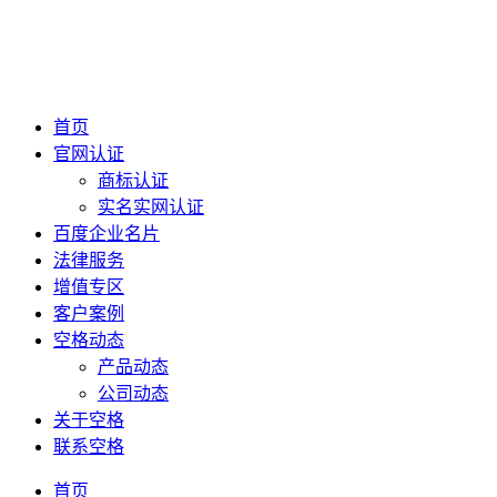
首页
官网认证
商标认证
实名实网认证
百度企业名片
法律服务
增值专区
客户案例
空格动态
产品动态
公司动态
关于空格
联系空格
首页